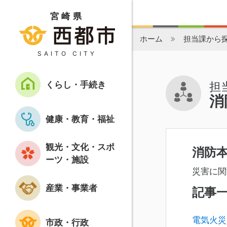
宮崎県
ホーム
担当課から
SAITO CITY
くらし・手続き
担
消
健康・教育・福祉
観光・文化・スポ
消防
ーツ・施設
災害に関
産業・事業者
記事
電気火災
市政・行政