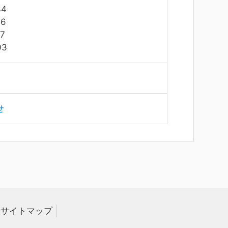
34
6
7
03
せ
サイトマップ