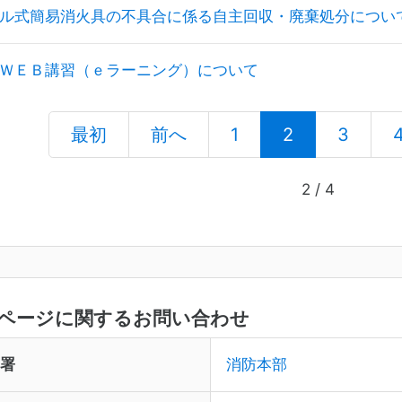
ル式簡易消火具の不具合に係る自主回収・廃棄処分につい
ＷＥＢ講習（ｅラーニング）について
(current)
最初
前へ
1
2
3
2 / 4
ページに関するお問い合わせ
署
消防本部