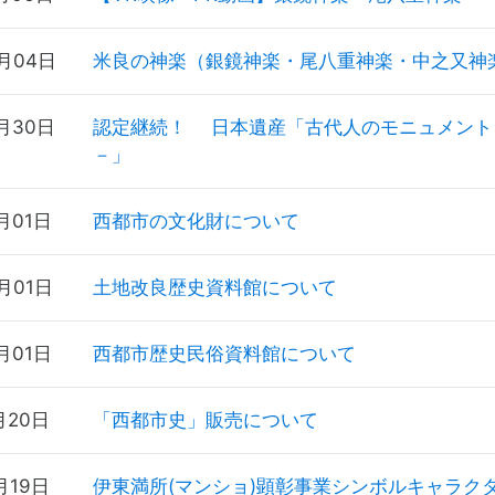
9月04日
米良の神楽（銀鏡神楽・尾八重神楽・中之又神
8月30日
認定継続！ 日本遺産「古代人のモニュメント
－」
月01日
西都市の文化財について
月01日
土地改良歴史資料館について
月01日
西都市歴史民俗資料館について
月20日
「西都市史」販売について
月19日
伊東満所(マンショ)顕彰事業シンボルキャラク