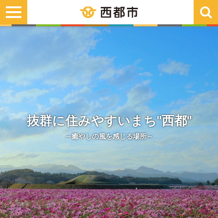
toggle
navigation
抜群に住みやすいまち"西都"
～癒やしの風を感じる場所～