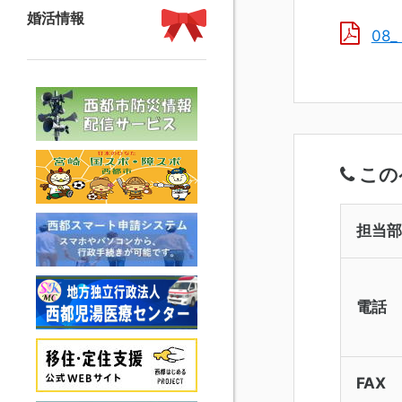
婚活情報
08
この
担当部
電話
FAX