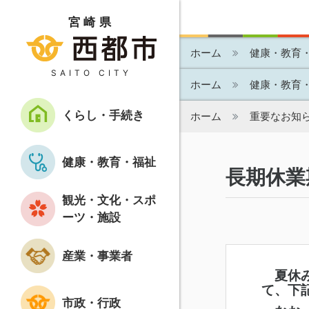
宮崎県
ホーム
健康・教育
SAITO CITY
ホーム
健康・教育
くらし・手続き
ホーム
重要なお知
健康・教育・福祉
長期休業
観光・文化・スポ
ーツ・施設
産業・事業者
夏休み
て、下
市政・行政