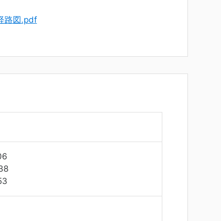
路図.pdf
06
38
53