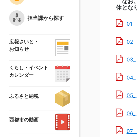
なお、
休とな
担当課から探す
01
広報さいと・
02
お知らせ
03
くらし・イベント
カレンダー
04
05
ふるさと納税
06
西都市の動画
07