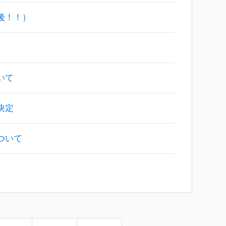
後！！）
いて
決定
ついて