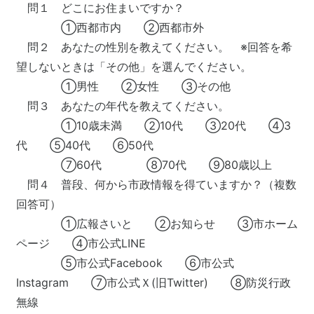
問１ どこにお住まいですか？
①西都市内 ②西都市外
問２ あなたの性別を教えてください。 ※回答を希
望しないときは「その他」を選んでください。
①男性 ②女性 ③その他
問３ あなたの年代を教えてください。
①10歳未満 ②10代 ③20代 ④3
代 ⑤40代 ⑥50代
⑦60代 ⑧70代 ⑨80歳以上
問４ 普段、何から市政情報を得ていますか？（複数
回答可）
①広報さいと ②お知らせ ③市ホーム
ページ ④市公式LINE
⑤市公式Facebook ⑥市公式
Instagram ⑦市公式Ｘ(旧Twitter) ⑧防災行政
無線