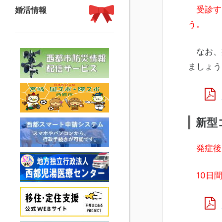
受診す
婚活情報
う。
なお、
ましょう
新型
発症後
10日