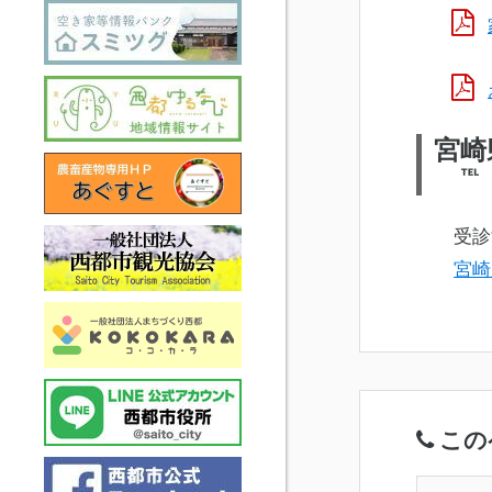
宮崎
℡ 
受診す
宮崎
この