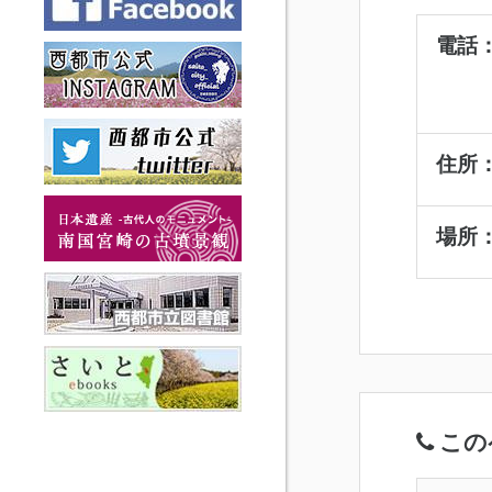
電話：
09
09
住所
場所
この