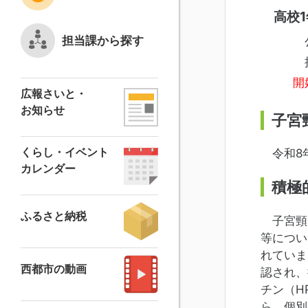
高校1
担当課から探す
公費
接種
開
広報さいと・
お知らせ
子宮
くらし・イベント
令和8
カレンダー
積極
ふるさと納税
子宮頸が
等につい
れていま
西都市の動画
認され、
チン（H
ら、個別