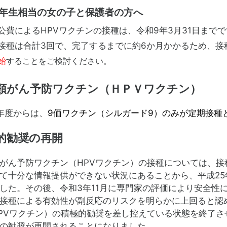
年生相当の女の子と保護者の方へ
によるHPVワクチンの接種は、令和9年3月31日までで
は合計3回で、完了するまでに約6か月かかるため、接
始
することをご検討ください。
頸がん予防ワクチン（ＨＰＶワクチン）
年度からは、
9価ワクチン（シルガード9）のみが定期接種
的勧奨の再開
ん予防ワクチン（HPVワクチン）の接種については、接
て十分な情報提供ができない状況にあることから、平成25
した。その後、令和3年11月に専門家の評価により安全性
接種による有効性が副反応のリスクを明らかに上回ると認
PVワクチン）の積極的勧奨を差し控えている状態を終了さ
の勧奨が再開されることになりました。