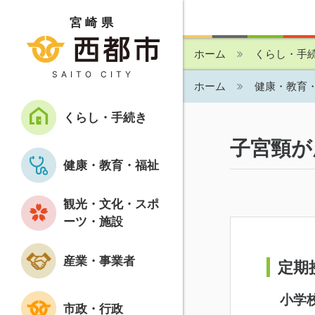
宮崎県
ホーム
くらし・手
SAITO CITY
ホーム
健康・教育
くらし・手続き
子宮頸が
健康・教育・福祉
観光・文化・スポ
ーツ・施設
産業・事業者
定期
小学
市政・行政