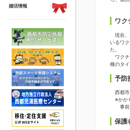
婚活情報
ワク
現在、日
いるワク
た。
ワクチン
種のタイ
予防
西都市
※かか
事前に
保護