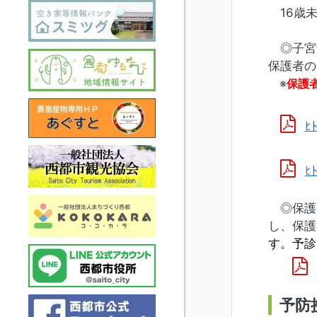
16歳未
◎子宮頸
保護者の
※
保護
ﾋ
ﾋ
◎保護
し、保護
す。予診
予防