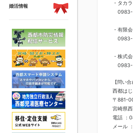
・タカラ
婚活情報
0983-
・有限会
0983-
・株式会
0983-4
【問い合
西都はじ
〒881-0
宮崎県西
電話 ：08
メール 