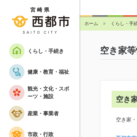
宮崎県
ホーム
くらし・手
SAITO CITY
空き家等
くらし・手続き
健康・教育・福祉
観光・文化・スポ
ーツ・施設
空き
産業・事業者
空き家・
市政・行政