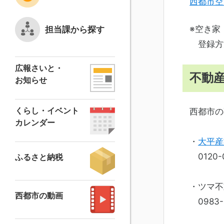
西都市空
※空き家
担当課から探す
登録方
広報さいと・
不動
お知らせ
くらし・イベント
西都市の
カレンダー
・
大平産
0120-0
ふるさと納税
・ツマ不
西都市の動画
0983-3