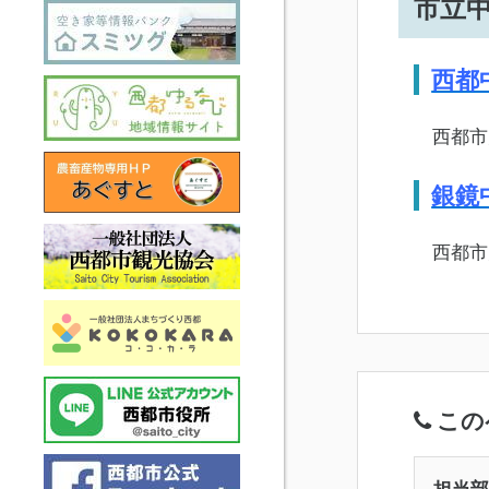
市立
西都
西都市大字
銀鏡
西都市大字
この
担当部