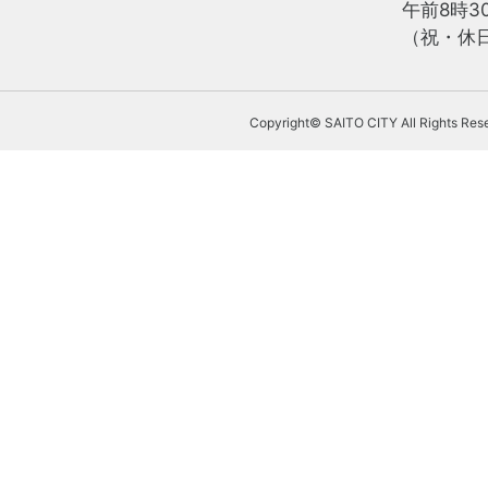
午前8時3
（祝・休日
Copyright© SAITO CITY All Rights Res