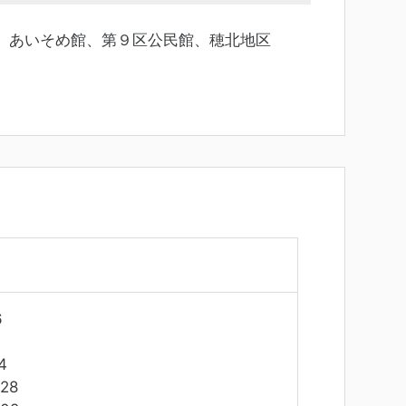
、あいそめ館、第９区公民館、穂北地区
6
4
28