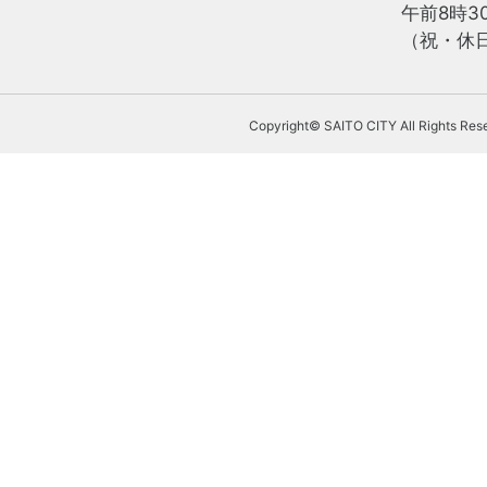
午前8時3
（祝・休日
Copyright© SAITO CITY All Rights Res