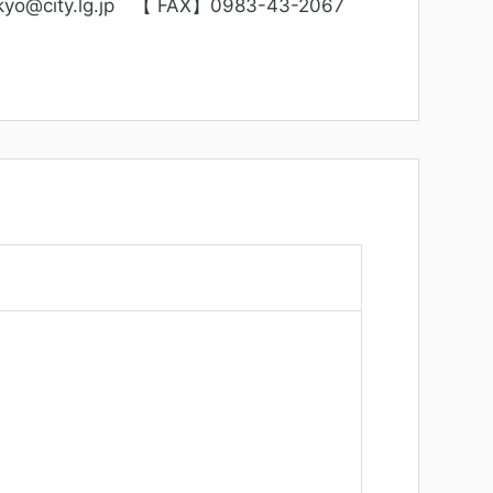
yo@city.lg.jp
【 FAX】0983-43-2067