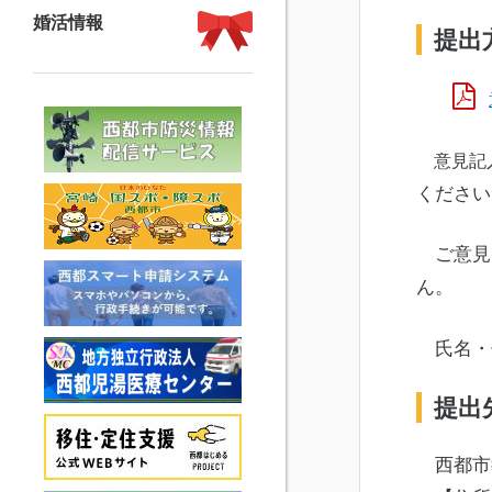
婚活情報
提出
意見記
ください
ご意見
ん。
氏名・
提出
西都市