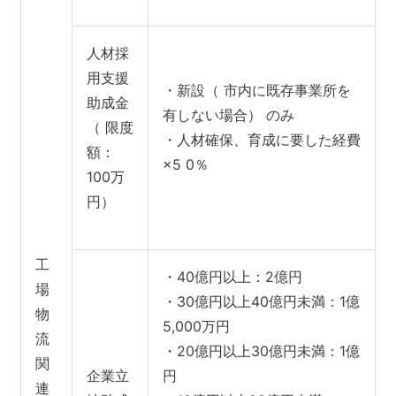
人材採
用支援
・新設（ 市内に既存事業所を
助成金
有しない場合） のみ
（ 限度
・人材確保、育成に要した経費
額：
×5 0％
100万
円）
工
・40億円以上：2億円
場
・
30億円以上40億円未満：1億
物
5,000万円
流
・
20億円以上30億円未満：1億
関
企業立
円
連