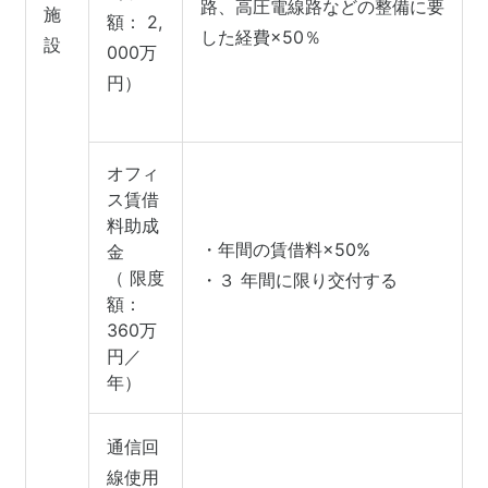
路、高圧電線路などの整備に要
施
額： 2,
した経費×50％
設
000万
円）
オフィ
ス賃借
料助成
・年間の賃借料×50%
金
（ 限度
・３ 年間に限り交付する
額：
360万
円／
年）
通信回
線使用