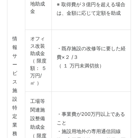
地助成
※ 取得費が３億円を超える場合
金
は、金額に応じて定額を助成
情
オフィ
ス改装
報
・既存施設の改修等に要した経
助成金
サ
費×２ /３
（ 限度
ー
（ １ 万円未満切捨）
額： ５
ビ
万円/
ス
㎡ ）
施
設
工場等
特
関連施
・事業費が200万円以上である
定
設整備
こと
業
助成金
・施設用地外の専用通信回線
務
（ 限度