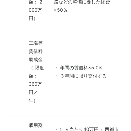
額： 2,
路などの整備に要した経費
000万
×50％
円）
工場等
賃借料
助成金
（ 限度
・ 年間の賃借料×5 0%
額：
・ ３年間に限り交付する
360万
円／
年）
雇用奨
・１ 人当たり40万円（ 西都市