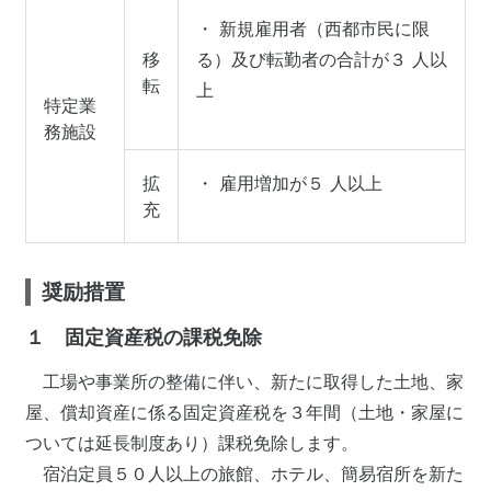
・ 新規雇用者（西都市民に限
移
る）及び転勤者の合計が３ 人以
転
上
特定業
務施設
拡
・ 雇用増加が５ 人以上
充
奨励措置
１ 固定資産税の課税免除
工場や事業所の整備に伴い、新たに取得した土地、家
屋、償却資産に係る固定資産税を３年間（土地・家屋に
ついては延長制度あり）課税免除します。
宿泊定員５０人以上の旅館、ホテル、簡易宿所を新た