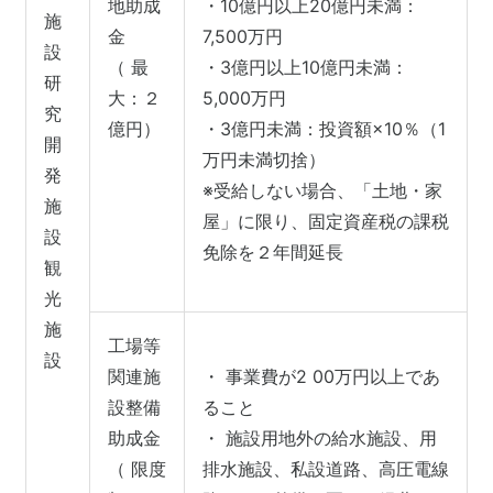
地助成
・
10億円以上20億円未満：
施
金
7,500万円
設
（ 最
・
3億円以上10億円未満：
研
大：２
5,000万円
究
億円）
・
3億円未満：投資額×10％（1
開
万円未満切捨）
発
※受給しない場合、「土地・家
施
屋」に限り、固定資産税の課税
設
免除を２年間延長
観
光
施
工場等
設
関連施
・ 事業費が2 00万円以上であ
設整備
ること
助成金
・ 施設用地外の給水施設、用
（ 限度
排水施設、私設道路、高圧電線