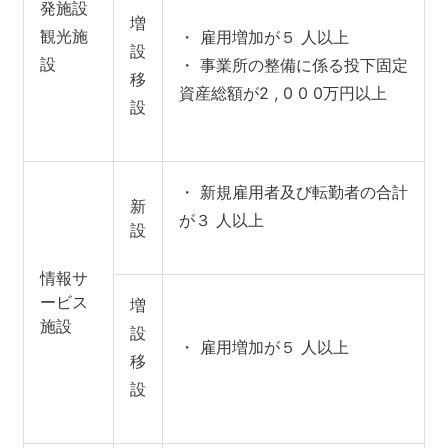
発施設
増
観光施
・ 雇用増加が５ 人以上
設
設
・ 事業所の整備に係る投下固定
移
資産総額が2 , 0 0 0万円以上
設
・ 新規雇用者及び転勤者の合計
新
が３ 人以上
設
情報サ
ービス
増
施設
設
・ 雇用増加が５ 人以上
移
設