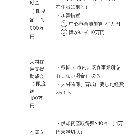
励金
在住者に限る）
（ 限度
・加算措置
額： 1,
① 中心市街地加算 20万円
000万
② 障がい者 10万円
円）
人材採
・移転（ 市内に既存事業所を
用支援
有しない場合） のみ
助成金
（ 限度
・人材確保、育成に要した経費
額：
×5 0％
100万
円）
・償却資産取得費×10％ （ 1万
円未満切捨）
企業立