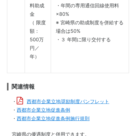
料助成
・年間の専用通信回線使用料
金
×80%
（ 限度
※ 宮崎県の助成制度を併給する
額：
場合は50%
500万
・３ 年間に限り交付する
円／
年）
関連情報
・
西都市企業立地奨励制度パンフレット
・
西都市企業立地促進条例
・
西都市企業立地促進条例施行規則
宮崎県の優遇制度と併用できます。