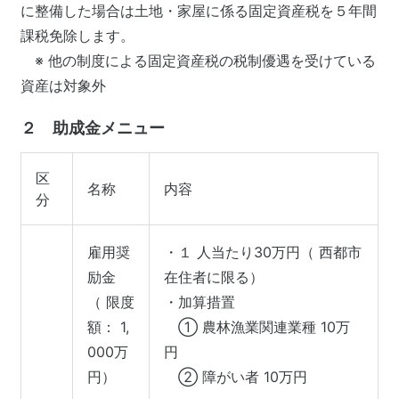
に整備した場合は土地・家屋に係る固定資産税を５年間
課税免除します。
※ 他の制度による固定資産税の税制優遇を受けている
資産は対象外
２ 助成金メニュー
区
名称
内容
分
雇用奨
・１ 人当たり30万円（ 西都市
励金
在住者に限る）
（ 限度
・加算措置
額： 1,
① 農林漁業関連業種 10万
000万
円
円）
② 障がい者 10万円