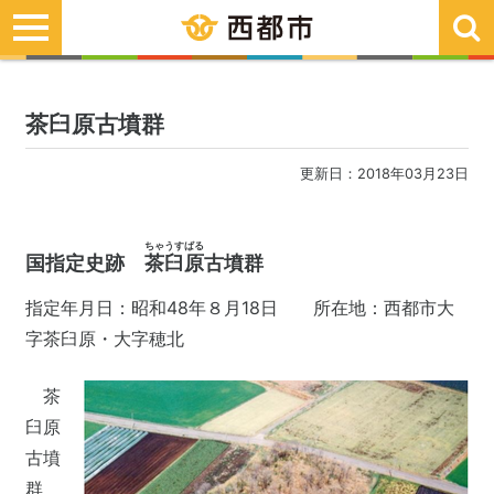
toggle
navigation
茶臼原古墳群
更新日：2018年03月23日
ちゃうすばる
国指定史跡
茶臼原
古墳群
指定年月日：昭和48年８月18日 所在地：西都市大
字茶臼原・大字穂北
茶
臼原
古墳
群