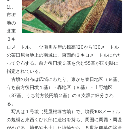
は、
市街
地の
北東
３キ
ロメートル、一ツ瀬川左岸の標高120から130メートル
の茶臼原台地上の南域に、東西約３キロメートルにわた
って分布する。前方後円墳３基を含む55基が国史跡に
指定されている。
古墳の分布は広域にわたり、東から春日地区（９基、
うち前方後円墳１基）・轟地区（８基）・上野地区
（37基、うち前方後円墳２基）の３支群に細分され
る。
写真は１号墳（児屋根塚古墳）で、墳長108メートル
の規模と東西くびれ部に造出を持ち、周囲に周堀・周堤
がめぐる。墳形や出土した埴輪から、５世紀前葉の築造