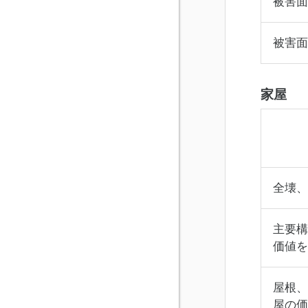
被害面
被害面
家屋
全壊、
主要構
価値を
屋根、
屋の価