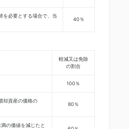
替を必要とする場合で、当
40％
軽減又は
免除
の割合
100％
償却資産の価格の
80％
未満の価値を減じたと
60％