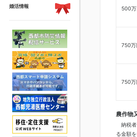
婚活情報
500
750
750
農作物
納税者
る金額を