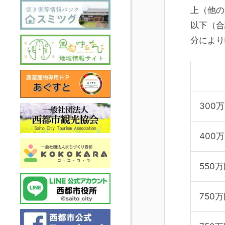
上（他の
以下（合
分により
300
400
550
750