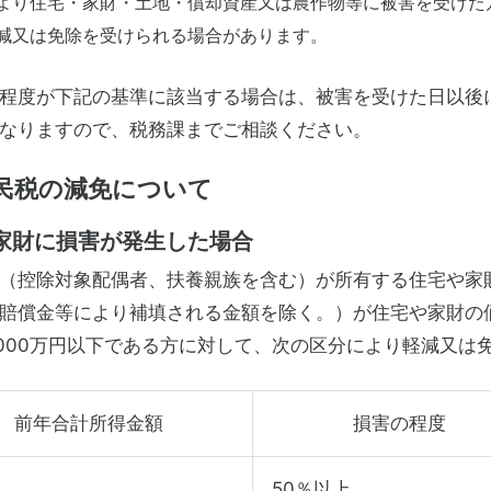
り住宅・家財・土地・償却資産又は農作物等に被害を受けた
減又は免除を受けられる場合があります。
程度が下記の基準に該当する場合は、被害を受けた日以後
なりますので、税務課までご相談ください。
民税の減免について
家財に損害が発生した場合
（控除対象配偶者、扶養親族を含む）が所有する住宅や家
賠償金等により補填される金額を除く。）が住宅や家財の
,000万円以下である方に対して、次の区分により軽減又
前年合計所得金額
損害の程度
50％以上