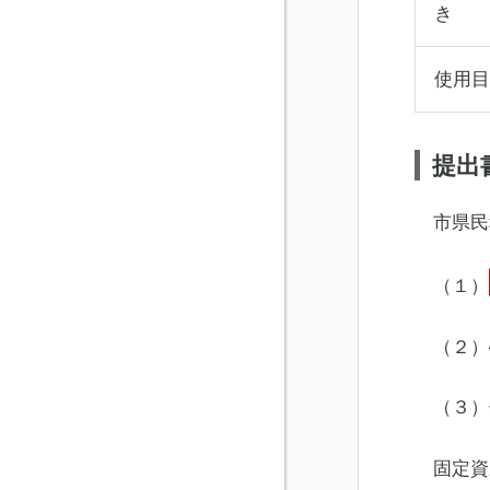
き
使用目
提出
市県民
（１）
（２）
（３）
固定資