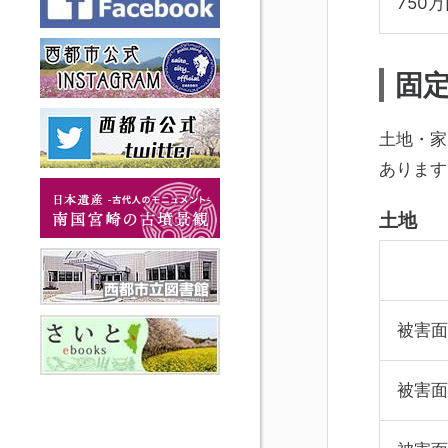
750
固
土地・家
あります
土地
被害面
被害面