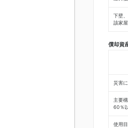
下壁、
該家屋
償却資
災害に
主要構
60％
使用目