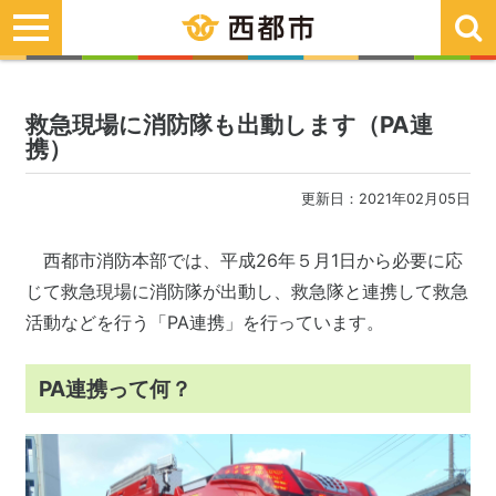
toggle
navigation
救急現場に消防隊も出動します（PA連
携）
更新日：2021年02月05日
西都市消防本部では、平成26年５月1日から必要に応
じて救急現場に消防隊が出動し、救急隊と連携して救急
活動などを行う「PA連携」を行っています。
PA連携って何？