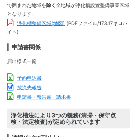
で囲まれた地域を
除く
全地域が浄化槽設置整備事業区域
となります。
浄化槽整備区域(地図)
(PDFファイル/173.17キロバ
イト)
申請書関係
届出様式一覧
予約申込書
放流先報告
申請書・報告書・請求書
浄化槽法により3つの義務(清掃・保守点
検・法定検査)が定められています