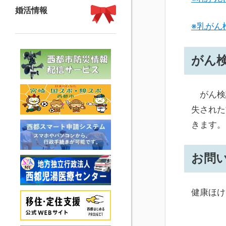
婚活情報
※乳がん
がん
がん検
失された
きます。
お問
健康ほけん