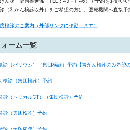
けん課 健康推進係 TEL：43－1146）で予約をお願い
診（乳がん検診以外）をご希望の方は、医療機関へ直接予
度検診のご案内（外部リンクに移動します）
フォーム一覧
検診（バリウム）（集団検診）予約【胃がん検診のみ希望
ん検診（集団検診）予約
検診（ヘリカルCT）（集団検診）予約
検診（集団検診）予約
検診（大塚病院）予約