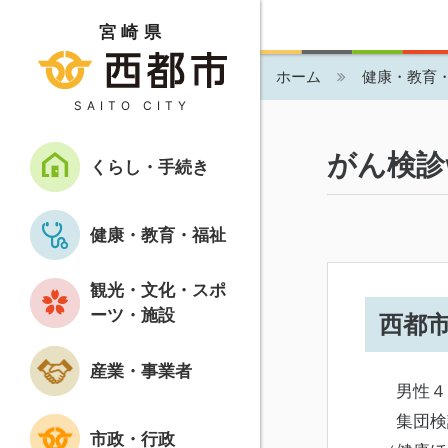
宮崎県
ホーム
健康・教育
SAITO CITY
がん検診
くらし・手続き
健康・教育・福祉
観光・文化・スポ
ーツ・施設
西都
産業・事業者
男性４
集団検診
市政・行政