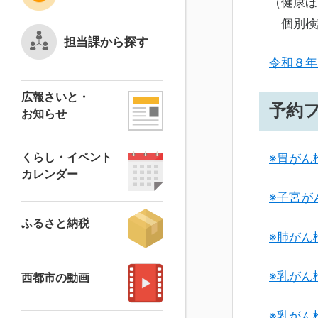
（健康ほ
個別検
担当課から探す
令和８年
広報さいと・
予約
お知らせ
くらし・イベント
※胃がん
カレンダー
※子宮が
ふるさと納税
※肺がん
※乳がん
西都市の動画
※乳がん